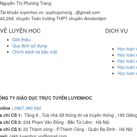
Nguyễn Thị Phương Trang
Tài khoản luyenhoc.vn:
suphujumong...@gmail.com
40,25đ, chuyên Toán trường THPT chuyên Amsterdam
VỀ LUYỆN HỌC
DỊCH VỤ
Giới thiệu
Quy định sử dụng
Học toán o
Chính sách và bảo mật
Học toán o
Học toán o
Học toán o
Học toán o
ÔNG TY GIÁO DỤC TRỰC TUYẾN LUYENHOC
tline :
0967 380 692
a chỉ CS 1:
Tầng 8 , Toà nhà Sở thông tin và truyền thông , 185 Giản
a chỉ CS 2:
234 Phạm Văn Đồng - Bắc Từ Liêm - Hà Nội
a chỉ CS 3:
22 Thành công - P.Thành Công - Quận Ba Đinh - Hà Nội
ail:
cskh.luyenhoc.vn@gmail.com