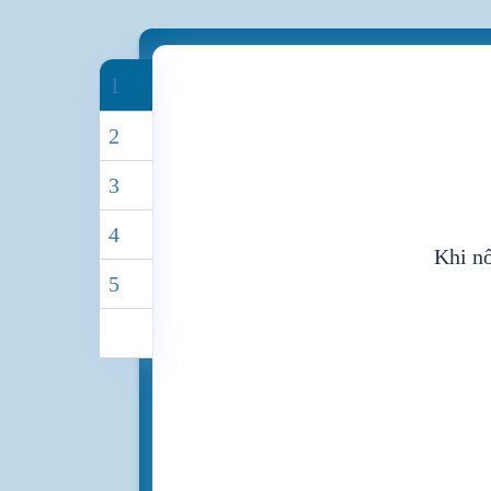
1
2
3
4
Khi nố
5