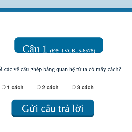
Câu 1
(Đề: TVCBL5-6578)
i các vế câu ghép bằng quan hệ từ ta có mấy cách?
1 cách
2 cách
3 cách
Gửi câu trả lời