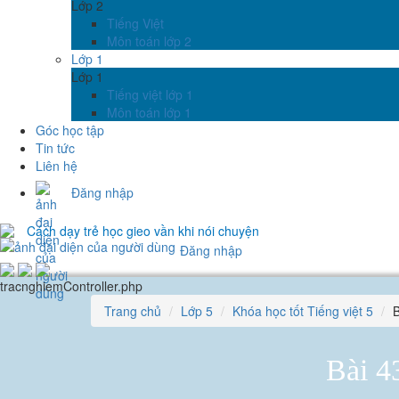
Lớp 2
Tiếng Việt
Môn toán lớp 2
Lớp 1
Lớp 1
Tiếng việt lớp 1
Môn toán lớp 1
Góc học tập
Tin tức
Liên hệ
Đăng nhập
Cách dạy trẻ học gieo vần khi nói chuyện
Đăng nhập
tracnghiemController.php
Trang chủ
Lớp 5
Khóa học tốt Tiếng việt 5
B
Bài 4