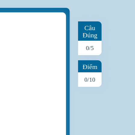
Câu
Đúng
0
/5
Điểm
0
/10