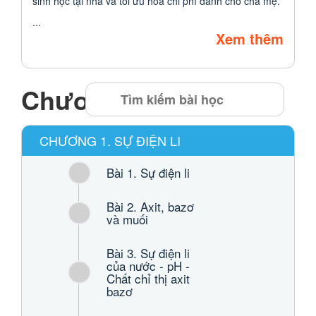
sinh học tại nhà và tối ưu hóa chi phí dành cho cha mẹ.
...
Xem thêm
Chương trình học
CHƯƠNG 1. SỰ ĐIỆN LI
Bài 1. Sự điện li
Bài 2. Axit, bazơ
và muối
Bài 3. Sự điện li
của nước - pH -
Chất chỉ thị axit
bazơ