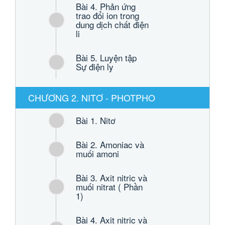
Bài 4. Phản ứng
trao đổi ion trong
dung dịch chất điện
li
Bài 5. Luyện tập
Sự điện ly
CHƯƠNG 2. NITƠ - PHOTPHO
Bài 1. Nitơ
Bài 2. Amoniac và
muối amoni
Bài 3. Axit nitric và
muối nitrat ( Phần
1)
Bài 4. Axit nitric và