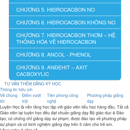
CHƯƠNG 5. HIĐROCACBON NO
CHƯƠNG 6. HIĐROCACBON KHÔNG NO
CHƯƠNG 7. HIĐROCACBON THƠM – HỆ
THỐNG HÓA VỀ HIĐROCACBON
CHƯƠNG 8. ANCOL - PHENOL
CHƯƠNG 9. ANĐEHIT – AXIT
CACBOXYLIC
TƯ VẤN THÊM
ĐĂNG KÝ HỌC
Thông tin hữu ích
Về chúng
Điểm vượt
Tiên phong công
Phương pháp giảng
tôi
trội
nghệ
dạy
Luyện Học là nền tảng học tập với giáo viên tiểu học hàng đầu. Tất cả
Giáo viên tại luyện học đều đạt chuẩn giảng dạy Bộ giáo dục & Đào
tạo; có chứng chỉ giảng dạy sư phạm; được đào tạo về phương pháp
sư phạm và có kinh nghiệm giảng dạy trên 5 năm cho trẻ em.