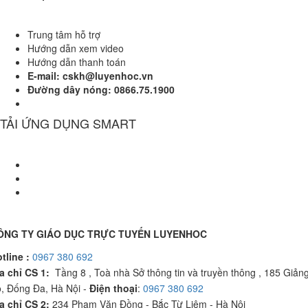
Trung tâm hỗ trợ
Hướng dẫn xem video
Hướng dẫn thanh toán
E-mail: cskh@luyenhoc.vn
Đường dây nóng:
0866.75.1900
TẢI ỨNG DỤNG SMART
ÔNG TY GIÁO DỤC TRỰC TUYẾN LUYENHOC
tline :
0967 380 692
a chỉ CS 1:
Tầng 8 , Toà nhà Sở thông tin và truyền thông , 185 Giản
, Đống Đa, Hà Nội -
Điện thoại
:
0967 380 692
a chỉ CS 2:
234 Phạm Văn Đồng - Bắc Từ Liêm - Hà Nội